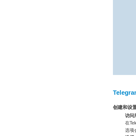
Tele
创建和设置T
访问
在T
选项