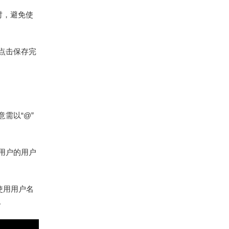
时，避免使
则点击保存完
意需以“@”
标用户的用户
使用用户名
。