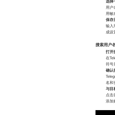
选择
用户
用敏
保存
输入
成设
搜索用户
打开
在T
符号开
确认
Te
名和
与目
点击
添加