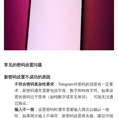
常见的密码设置问题
新密码设置不成功的原因
不符合密码复杂性要求
：Telegram对密码的强度有一定要
求，新密码通常需要包括字母、数字和特殊字符。如果设
置的密码过于简单（如纯数字或常见单词），可能无法通
过验证。
输入不一致
：设置密码时通常需要输入两次以确认一致
性。如果两次输入不相符，新密码设置将失败。建议仔细