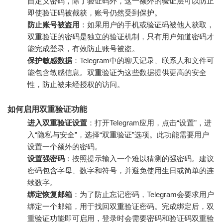
自定义密码，除了验证码外，这一额外的验证层可以防止
即使验证码被截获，账号仍然受到保护。
防止账号被盗用
：如果用户的手机或验证码被他人获取，
双重验证的密码是独立的验证机制，只有用户知道密码才
能完成登录，有效防止账号被盗。
保护敏感数据
：Telegram中的聊天记录、联系人和文件可
能包含敏感信息。双重验证为这些数据提供更高的安全
性，防止被未经授权的访问。
如何启用双重验证功能
进入双重验证设置
：打开Telegram应用，点击“设置”，进
入“隐私与安全”，选择“双重验证”选项。此功能需要用户
设置一个额外的密码。
设置强密码
：按照提示输入一个难以猜测的强密码。建议
密码包含字母、数字和符号，并避免使用生日或简单的连
续数字。
绑定恢复邮箱
：为了防止忘记密码，Telegram会要求用户
绑定一个邮箱，用于找回双重验证密码。完成绑定后，双
重验证功能即可启用，登录时会需要密码和验证码双重验