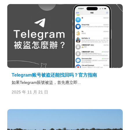
Telegram账号被盗还能找回吗？官方指南
如果Telegram賬號被盜，首先應立即...
2025 年 11 月 21 日