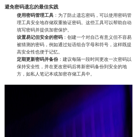
避免密码遗忘的最佳实践
使用密码管理工具
：为了防止遗忘密码，可以使用密码管
理工具安全地存储双重验证密码。这些工具可以帮助自动
填写密码并提供加密保护。
设置易记但安全的密码
：创建一个对自己有意义但不容易
被猜测的密码，例如通过短语组合字母和符号，这样既提
高安全性也便于记忆。
定期更新密码并备份
：建议每隔一段时间更改一次密码以
保持安全性，并在更改密码后将新密码备份到安全的地
方，如私人笔记本或加密存储工具中。