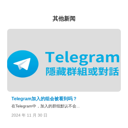
其他新闻
Telegram加入的组会被看到吗？
在Telegram中，加入的群组默认不会...
2024 年 11 月 30 日