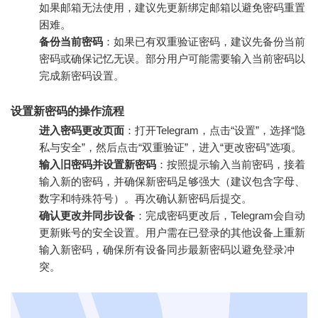
如果邮箱无法使用，建议先更新绑定邮箱以避免密码重置
困难。
备份当前密码
：如果已有双重验证密码，建议先备份当前
密码或确保记忆无误。部分用户可能需要输入当前密码以
完成新密码设置。
设置新密码的操作流程
进入密码更改页面
：打开Telegram，点击“设置”，选择“隐
私与安全”，然后点击“双重验证”，进入“更改密码”选项。
输入旧密码并设置新密码
：按照提示输入当前密码，接着
输入新的密码，并确保新密码足够强大（建议包含字母、
数字和特殊符号）。再次确认新密码后提交。
确认更改并同步设备
：完成密码更改后，Telegram会自动
更新账号的安全设置。用户需在已登录的其他设备上重新
输入新密码，确保所有设备同步最新密码以避免登录冲
突。