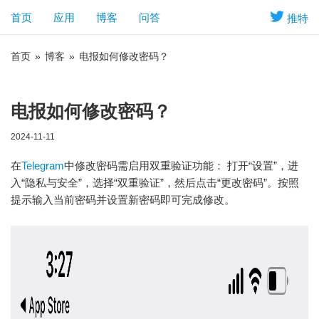
首页
应用
博客
问答
推特
首页
»
博客
»
电报如何修改密码？
电报如何修改密码？
2024-11-11
在
Telegram
中修改密码需启用双重验证功能： 打开“设置”，进
入“隐私与安全”，选择“双重验证”，然后点击“更改密码”。按照
提示输入当前密码并设置新密码即可完成修改。