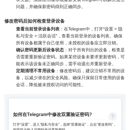
问题，并确保新密码得到正确同步。
修改密码后如何检查登录设备
查看当前登录设备列表
：在Telegram中，打开“设置 > 隐
私与安全 > 活跃会话”，查看当前登录的设备列表。确保
所有设备都属于自己使用，未授权的设备应立即注销。
确认密码更新后设备状态
：对于所有列出的设备，检查是
否需要重新验证密码。如果某些设备未要求更新密码，可
能表示该设备未正确同步，需手动退出并重新登录。
定期清理不常用设备
：修改密码后，建议注销不常用的设
备，以减少潜在的安全风险。确保只保留日常使用的设备
会话，降低被未授权访问的可能性。
如何在Telegram中修改双重验证密码?
打开“设置”，进入“隐私与安全”，选择“双重验证”，点击“更改密码”，
按照提示输入旧密码并设置新密码。