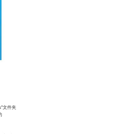
s”文件夹
的