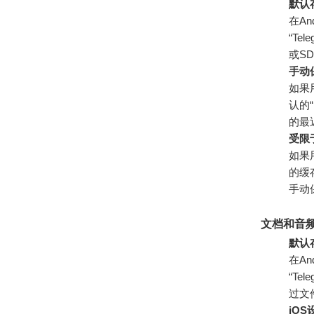
默认
在An
“Te
或S
手动
如果
认的“
的最
受限
如果
的缓
手动
文档和音
默认存
在An
“Te
过文
iO