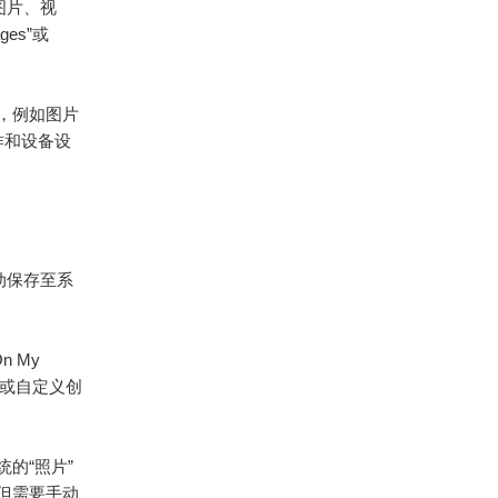
，图片、视
es”或
，例如图片
操作和设备设
自动保存至系
。
 My
”或自定义创
统的“照片”
但需要手动