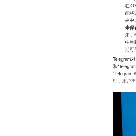
在i
能将这
夹中
未保
未手
中重
期可
Telegr
和“Teleg
“Teleg
理，用户需