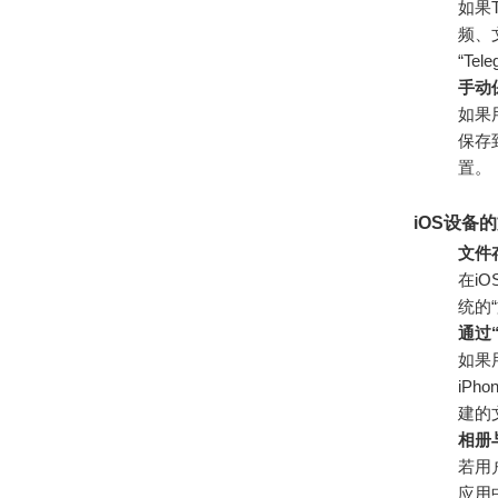
如果T
频、文
“Te
手动
如果
保存
置。
iOS设备
文件存
在i
统的
通过
如果
iPho
建的
相册
若用
应用