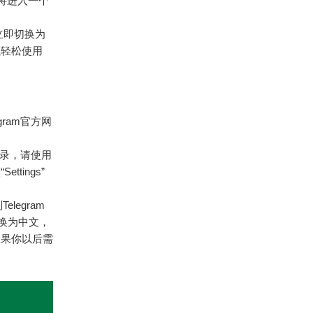
你将进入一个
立即切换为
以轻松使用
gram官方网
登录，请使用
ings”
legram
切换为中文，
如果你以后需