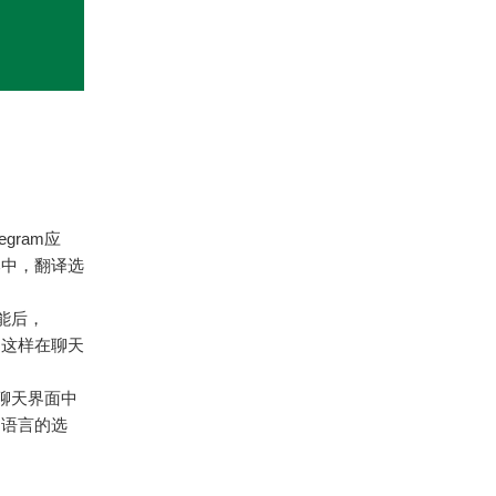
gram应
本中，翻译选
能后，
，这样在聊天
聊天界面中
同语言的选