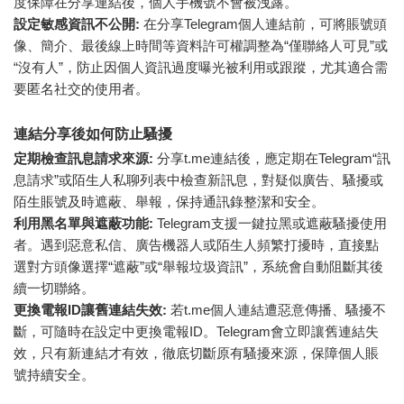
度保障在分享連結後，個人手機號不會被洩露。
設定敏感資訊不公開:
在分享Telegram個人連結前，可將賬號頭
像、簡介、最後線上時間等資料許可權調整為“僅聯絡人可見”或
“沒有人”，防止因個人資訊過度曝光被利用或跟蹤，尤其適合需
要匿名社交的使用者。
連結分享後如何防止騷擾
定期檢查訊息請求來源:
分享t.me連結後，應定期在Telegram“訊
息請求”或陌生人私聊列表中檢查新訊息，對疑似廣告、騷擾或
陌生賬號及時遮蔽、舉報，保持通訊錄整潔和安全。
利用黑名單與遮蔽功能:
Telegram支援一鍵拉黑或遮蔽騷擾使用
者。遇到惡意私信、廣告機器人或陌生人頻繁打擾時，直接點
選對方頭像選擇“遮蔽”或“舉報垃圾資訊”，系統會自動阻斷其後
續一切聯絡。
更換電報ID讓舊連結失效:
若t.me個人連結遭惡意傳播、騷擾不
斷，可隨時在設定中更換電報ID。Telegram會立即讓舊連結失
效，只有新連結才有效，徹底切斷原有騷擾來源，保障個人賬
號持續安全。