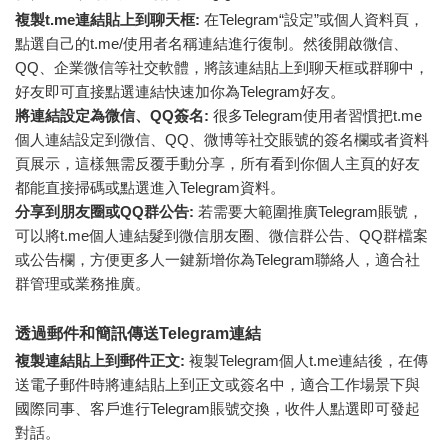
複製t.me連結貼上到聊天框:
在Telegram“設定”或個人資料頁，
點選自己的t.me/使用者名稱連結進行復制。然後開啟微信、
QQ、企業微信等社交軟體，將該連結貼上到聊天框或群聊中，
好友即可直接點選連結快速加你為Telegram好友。
將連結設定為微信、QQ簽名:
很多Telegram使用者習慣把t.me
個人連結設定到微信、QQ、微博等社交賬號的簽名欄或者資料
頁展示，這樣無需反覆手動分享，所有看到你個人主頁的好友
都能直接掃碼或點選進入Telegram資料。
分享到朋友圈或QQ群公告:
若需要大範圍推廣Telegram賬號，
可以將t.me個人連結髮到微信朋友圈、微信群公告、QQ群檔案
或公告欄，方便更多人一鍵新增你為Telegram聯絡人，適合社
群管理或業務推廣。
透過郵件和簡訊傳送Telegram連結
複製連結貼上到郵件正文:
複製Telegram個人t.me連結後，在傳
送電子郵件時將連結貼上到正文或簽名中，適合工作場景下與
國際同事、客戶進行Telegram賬號交換，收件人點選即可發起
對話。